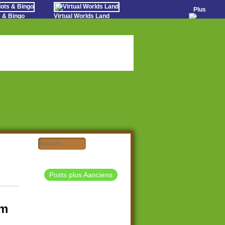
Plus
s & Bingo
Virtual Worlds Land
o Games
Games Educate Kids
evens
Jeux de ferme Gratuits
Worldz
 Casino Games
Posts plus Aanciens
rm