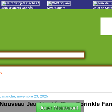
Jeux d'Objets Cachés !
MMO Square
Jeux de Slot
Oceania Play
Matchs difficiles
Online Bing
Grands amateurs de
Jeux Sportifs en Direct
Slot S
jeux de poissons
Online Anime Games
Poker 
StumblePlay
Apps To Play
Social
Watch to Play
es
dimanche, novembre 23, 2025
Nouveau Jeu Ajouté: Ring Sprinkle Fa
Jouer Maintenant