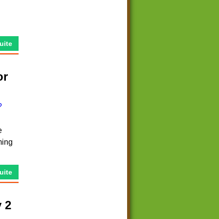
Suite
or
e
ming
Suite
 2